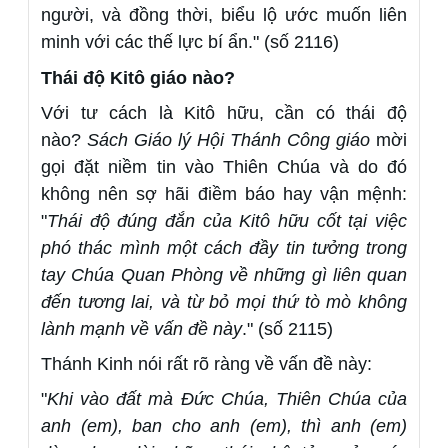
người, và đồng thời, biểu lộ ước muốn liên
minh với các thế lực bí ẩn." (số 2116)
Thái độ Kitô giáo nào?
Với tư cách là Kitô hữu, cần có thái độ
nào?
Sách Giáo lý Hội Thánh Công giáo
mời
gọi đặt niềm tin vào Thiên Chúa và do đó
không nên sợ hãi điềm báo hay vận mệnh:
"
Thái độ đúng đắn của Kitô hữu cốt tại việc
phó thác mình một cách đầy tin tưởng trong
tay Chúa Quan Phòng về những gì liên quan
đến tương lai, và từ bỏ mọi thứ tò mò không
lành mạnh về vấn đề này
." (số 2115)
Thánh Kinh nói rất rõ ràng về vấn đề này:
"
Khi vào đất mà Đức Chúa, Thiên Chúa của
anh (em), ban cho anh (em), thì anh (em)