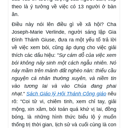
theo là ý tưởng về việc có 13 người ở bàn
ăn.
Điều này nói lên điều gì về xã hội? Cha
Joseph-Marie Verlinde, người sáng lập Gia
Đình Thánh Giuse, đưa ra một yếu tố trả lời
về việc xem bói, cũng áp dụng cho việc giải
thích các dấu hiệu: "
Sự cám dỗ của việc xem
bói không nảy sinh một cách ngẫu nhiên. Nó
nảy mầm trên mảnh đất nghèo nàn: thiếu cầu
nguyện cá nhân thường xuyên, và niềm tin
vào tương lai và vào Chúa đang phai
nhạt
."
Sách Giáo lý Hội Thánh Công giáo
nêu
rõ: "Coi tử vi, chiêm tinh, xem chỉ tay, giải
mộng, xin xăm, bói toán quá khứ vị lai, đồng
bóng, là những hình thức biểu lộ ý muốn
thống trị thời gian, lịch sử và cuối cùng là con