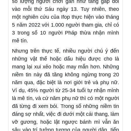
số lượng người chơi gần như tăng gấp đôi
vào mỗi thứ Sáu ngày 13. Tuy nhiên, theo
một nghiên cứu của Ifop thực hiện vào tháng
5 năm 2022 với 1.000 người tham gia, chỉ có
3 trong số 10 người Pháp thừa nhận mình
mê tín.
Nhưng trên thực tế, nhiều người chú ý đến
những vật thể hoặc dấu hiệu được cho là
mang lại xui xẻo hoặc may mắn hơn. Những
niềm tin này đã tăng không ngừng trong 20
năm qua, đặc biệt là nơi giới trẻ và phụ nữ.
Ví dụ, 45% người từ 25-34 tuổi tự nhận mình
là mê tín, và cứ năm phụ nữ thì có một người
đã từng đi xem bói. Trong số những niềm tin
đáng sợ nhất, việc đi dưới một cái thang, làm
vỡ gương, hoặc lật ngược bánh mì vẫn ăn
sâu vào trí tưởng tượng của người dân, tiếp