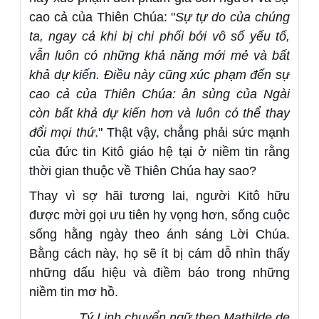
cao cả của Thiên Chúa: "
Sự tự do của chúng
ta, ngay cả khi bị chi phối bởi vô số yếu tố,
vẫn luôn có những khả năng mới mẻ và bất
khả dự kiến. Điều này cũng xúc phạm đến sự
cao cả của Thiên Chúa: ân sủng của Ngài
còn bất khả dự kiến hơn và luôn có thể thay
đổi mọi thứ
." Thật vậy, chẳng phải sức mạnh
của đức tin Kitô giáo hệ tại ở niềm tin rằng
thời gian thuộc về Thiên Chúa hay sao?
Thay vì sợ hãi tương lai, người Kitô hữu
được mời gọi ưu tiên hy vọng hơn, sống cuộc
sống hằng ngày theo ánh sáng Lời Chúa.
Bằng cách này, họ sẽ ít bị cám dỗ nhìn thấy
những dấu hiệu và điềm báo trong những
niềm tin mơ hồ.
Tý Linh chuyển ngữ theo Mathilde de