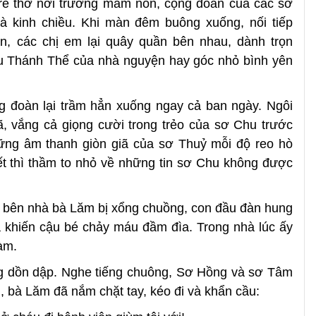
rẻ thơ nơi trường mầm non, cộng đoàn của các sơ
à kinh chiều. Khi màn đêm buông xuống, nối tiếp
n, các chị em lại quây quần bên nhau, dành trọn
u Thánh Thể của nhà nguyện hay góc nhỏ bình yên
 đoàn lại trầm hẳn xuống ngay cả ban ngày. Ngôi
ã, vắng cả giọng cười trong trẻo của sơ Chu trước
ững âm thanh giòn giã của sơ Thuỷ mỗi độ reo hò
t thì thầm to nhỏ về những tin sơ Chu không được
 bên nhà bà Lăm bị xổng chuồng, con đầu đàn hung
à khiến cậu bé chảy máu đầm đìa. Trong nhà lúc ấy
àm.
g dồn dập. Nghe tiếng chuông, Sơ Hồng và sơ Tâm
, bà Lăm đã nắm chặt tay, kéo đi và khẩn cầu: