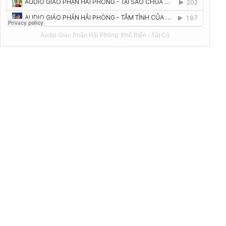
Audio Giáo Phận Hải Phòng:
Phổ Biến
-
Tất Cả