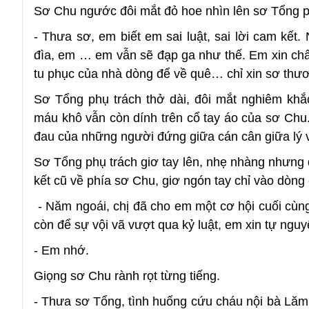
Sơ Chu ngước đôi mắt đỏ hoe nhìn lên sơ Tổng p
- Thưa sơ, em biết em sai luật, sai lời cam kết.
đìa, em … em vẫn sẽ đạp ga như thế. Em xin chấ
tu phục của nhà dòng để về quê… chỉ xin sơ thư
Sơ Tổng phụ trách thở dài, đôi mắt nghiêm khắ
máu khô vẫn còn dính trên cổ tay áo của sơ Chu.
đau của những người đứng giữa cán cân giữa lý v
Sơ Tổng phụ trách giơ tay lên, nhẹ nhàng nhưng 
kết cũ về phía sơ Chu, giơ ngón tay chỉ vào dòng
- Năm ngoái, chị đã cho em một cơ hội cuối cùng
còn để sự vội vã vượt qua kỷ luật, em xin tự ng
- Em nhớ.
Giọng sơ Chu rành rọt từng tiếng.
- Thưa sơ Tổng, tình huống cứu cháu nội bà Lăm