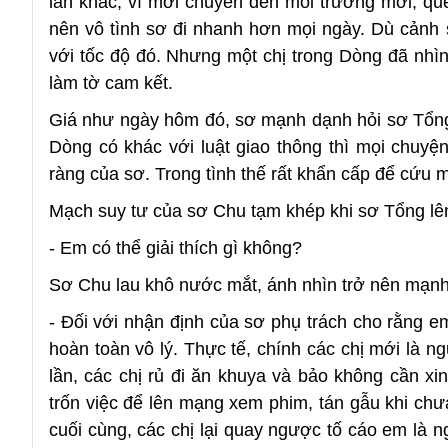
lần khác, vì mới chuyển đến môi trường mới, que
nên vô tình sơ đi nhanh hơn mọi ngày. Dù cảnh s
với tốc độ đó. Nhưng một chị trong Dòng đã nhìn 
làm tờ cam kết.
Giá như ngày hôm đó, sơ mạnh dạnh hỏi sơ Tổng v
Dòng có khác với luật giao thông thì mọi chuyện
ràng của sơ. Trong tình thế rất khẩn cấp để cứu 
Mạch suy tư của sơ Chu tạm khép khi sơ Tổng lên
- Em có thể giải thích gì không?
Sơ Chu lau khô nước mắt, ánh nhìn trở nên mạn
- Đối với nhận định của sơ phụ trách cho rằng e
hoàn toàn vô lý. Thực tế, chính các chị mới là 
lần, các chị rủ đi ăn khuya và bảo không cần x
trốn việc để lên mạng xem phim, tán gẫu khi ch
cuối cùng, các chị lại quay ngược tố cáo em là 