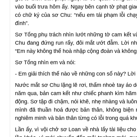
vào buổi trưa hôm ấy. Ngay bên cạnh tờ phạt giao 
có chữ ký của sơ Chu: “nếu em tái phạm lỗi chạy
đình”.
Sơ Tổng phụ trách nhìn lướt những tờ cam kết và 
Chu đang đứng run rẩy, đôi mắt ướt đẫm. Lời nh
“Em này không thể hoà nhập cộng đoàn và không v
Sơ Tổng nhìn em và nói:
- Em giải thích thế nào về những con số này? Lờ
Nước mắt sơ Chu lặng lẽ rơi, thấm nhoè tay áo d
năm qua, bản cam kết như chiếc phanh kìm hãm tâ
động. Sơ tập đi chậm, nói khẽ, nhẹ nhàng và luôn 
mình đã thuần hoá được bản thân, không biện m
nghiêm minh và bản thân từng có lỗi trong quá kh
Lần ấy, vì vội chở sơ Loan về nhà lấy tài liệu ch