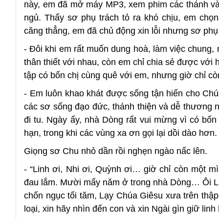
này, em đã mở máy MP3, xem phim các thánh và 
ngủ. Thấy sơ phụ trách tỏ ra khó chịu, em chọn
căng thẳng, em đã chủ động xin lỗi nhưng sơ phụ 
- Đôi khi em rất muốn dung hoà, làm việc chung,
thân thiết với nhau, còn em chỉ chia sẻ được với 
tập có bốn chị cùng quê với em, nhưng giờ chỉ còn
- Em luôn khao khát được sống tận hiến cho Chú
các sơ sống đạo đức, thánh thiện và dễ thương n
đi tu. Ngày ấy, nhà Dòng rất vui mừng vì có bốn
hạn, trong khi các vùng xa ơn gọi lại dồi dào hơn.
Giọng sơ Chu nhỏ dần rồi nghẹn ngào nấc lên.
- “Linh ơi, Nhi ơi, Quỳnh ơi… giờ chỉ còn một m
đau lắm. Mười mấy năm ở trong nhà Dòng… Ôi Lạ
chốn ngục tối tăm, Lạy Chúa Giêsu xưa trên thập
loại, xin hãy nhìn đến con và xin Ngài gìn giữ linh