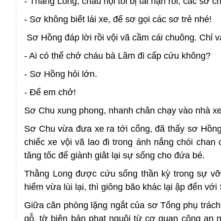
- Thằng Long, cháu nội tôi bị tai nạn rồi, các sơ c
- Sơ không biết lái xe, để sơ gọi các sơ trẻ nhé!
Sơ Hồng đáp lời rồi vội vã cầm cái chuông. Chỉ và
- Ai có thể chở cháu bà Lăm đi cấp cứu không?
- Sơ Hồng hỏi lớn.
- Để em chở!
Sơ Chu xung phong, nhanh chân chạy vào nhà xe
Sơ Chu vừa đưa xe ra tới cổng, đã thấy sơ Hồng
chiếc xe vội vã lao đi trong ánh nắng chói cha
tăng tốc để giành giât lại sự sống cho đứa bé.
Thằng Long được cứu sống thần kỳ trong sự vỡ 
hiểm vừa lùi lại, thì giông bão khác lại ập đến vớ
Giữa căn phòng lặng ngắt của sơ Tổng phụ trách
gỗ, tờ biên bản phạt nguội từ cơ quan công an 