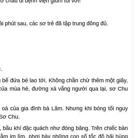
hở cháu đi bệnh viện giùm tôi với!
i phút sau, các sơ trẻ đã tập trung đông đủ.
.
 bế đứa bé lao tới. Không chần chừ thêm một giây,
n của mùa hè, đường xá vắng người qua lại, sơ Chu
oà của gia đình bà Lăm. Nhưng khi bóng tối nguy
i Sơ Chu.
, bầu khí đặc quách như đóng băng. Trên chiếc bàn
nằm im lìm, phơi bày những con số tốc độ hãi hùng