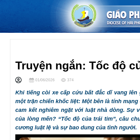
Văn Thơ Công Giáo
Truyện ngắn: Tốc độ củ
01/06/2026
374
Khi tiếng còi xe cấp cứu bất đắc dĩ vang lên
một trận chiến khốc liệt: Một bên là tính mạng 
cam kết nghiêm ngặt với luật nhà dòng. Sự v
của lòng mến? “Tốc độ của trái tim”, câu c
cương luật lệ và sự bao dung của tình người.