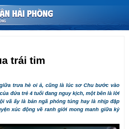
a trái tim
Chia sẻ
 giữa trưa hè oi ả, cũng là lúc sơ Chu bước vào
của đứa trẻ 4 tuổi đang nguy kịch, một bên là lời
ội vã ấy là bản ngã phóng túng hay là nhịp đập
huyện xúc động về ranh giới mong manh giữa kỷ