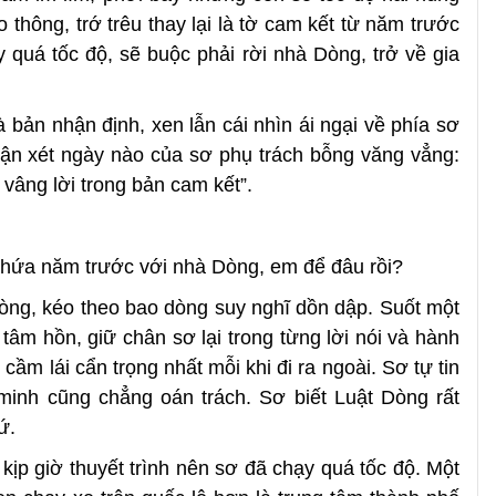
thông, trớ trêu thay lại là tờ cam kết từ năm trước
 quá tốc độ, sẽ buộc phải rời nhà Dòng, trở về gia
bản nhận định, xen lẫn cái nhìn ái ngại về phía sơ
ận xét ngày nào của sơ phụ trách bỗng văng vẳng:
âng lời trong bản cam kết”.
i hứa năm trước với nhà Dòng, em để đâu rồi?
òng, kéo theo bao dòng suy nghĩ dồn dập. Suốt một
m hồn, giữ chân sơ lại trong từng lời nói và hành
cầm lái cẩn trọng nhất mỗi khi đi ra ngoài. Sơ tự tin
inh cũng chẳng oán trách. Sơ biết Luật Dòng rất
ứ.
o kịp giờ thuyết trình nên sơ đã chạy quá tốc độ. Một