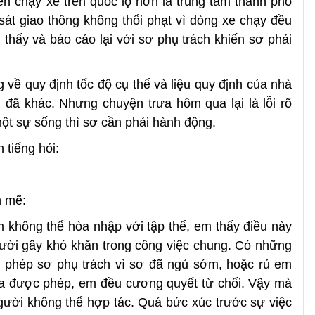
n chạy xe trên quốc lộ hơn là trung tâm thành phố
át giao thông không thổi phạt vì dòng xe chạy đều
thấy và báo cáo lại với sơ phụ trách khiến sơ phải
ề quy định tốc độ cụ thể và liệu quy định của nhà
 đã khác. Nhưng chuyện trưa hôm qua lại là lỗi rõ
một sự sống thì sơ cần phải hành động.
 tiếng hỏi:
h mẽ:
m không thể hòa nhập với tập thể, em thấy điều này
người gây khó khăn trong công việc chung. Có những
in phép sơ phụ trách vì sơ đã ngủ sớm, hoặc rủ em
ưa được phép, em đều cương quyết từ chối. Vậy mà
người không thể hợp tác. Quá bức xúc trước sự việc