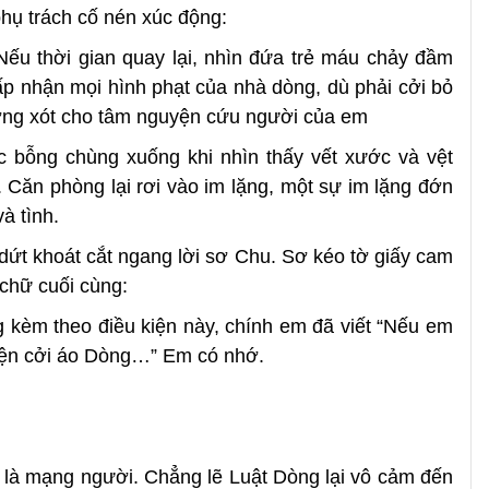
hụ trách cố nén xúc động:
 Nếu thời gian quay lại, nhìn đứa trẻ máu chảy đầm
p nhận mọi hình phạt của nhà dòng, dù phải cởi bỏ
ơng xót cho tâm nguyện cứu người của em
c bỗng chùng xuống khi nhìn thấy vết xước và vệt
 Căn phòng lại rơi vào im lặng, một sự im lặng đớn
à tình.
dứt khoát cắt ngang lời sơ Chu. Sơ kéo tờ giấy cam
 chữ cuối cùng:
 kèm theo điều kiện này, chính em đã viết “Nếu em
uyện cởi áo Dòng…” Em có nhớ.
 là mạng người. Chẳng lẽ Luật Dòng lại vô cảm đến