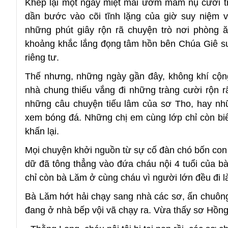
Khép lại một ngày miệt mài ươm mầm nụ cười t
dần bước vào cõi tĩnh lặng của giờ suy niệm v
những phút giây rộn rã chuyện trò nơi phòng ă
khoảng khắc lắng đọng tâm hồn bên Chúa Giê s
riêng tư.
Thế nhưng, những ngày gần đây, không khí cộng
nhà chung thiếu vắng đi những tràng cười rộn r
những câu chuyện tiếu lâm của sơ Tho, hay nh
xem bóng đá. Những chị em cùng lớp chỉ còn biế
khấn lại.
Mọi chuyện khởi nguồn từ sự cố đàn chó bốn con
dữ đã tông thẳng vào đứa cháu nội 4 tuổi của b
chỉ còn bà Lăm ở cùng cháu vì người lớn đều đi l
Bà Lăm hớt hải chạy sang nhà các sơ, ấn chuôn
đang ở nhà bếp vội vã chạy ra. Vừa thấy sơ Hồng