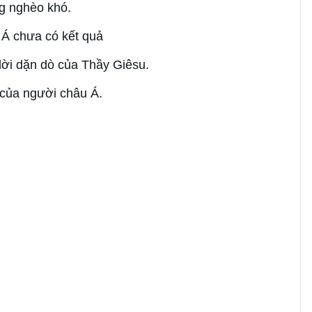
ng nghèo khó.
u Á chưa có kết quả
 lời dặn dò của Thầy Giêsu.
n của người châu Á.