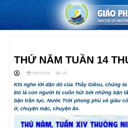
Lời Chúa Hàng Ngày
THỨ NĂM TUẦN 14 TH
08/07/2026
125
Khi nghe lời dặn dò của Thầy Giêsu, chúng t
Đó là con người bị cuốn hút bởi những bận t
bận trần tục. Nước Trời phong phú và giàu c
ở, chuyện mặc, chuyện ăn.