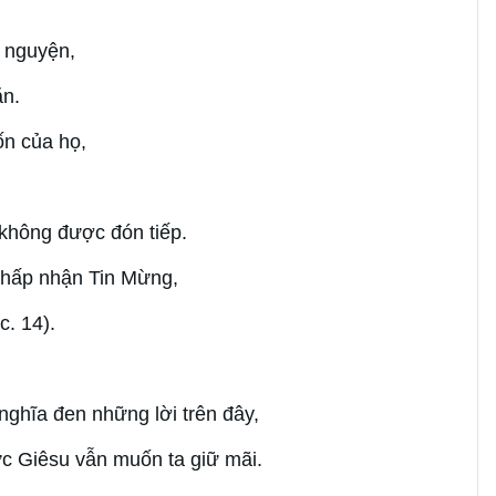
 nguyện,
ăn.
ốn của họ,
 không được đón tiếp.
chấp nhận Tin Mừng,
c. 14).
nghĩa đen những lời trên đây,
c Giêsu vẫn muốn ta giữ mãi.