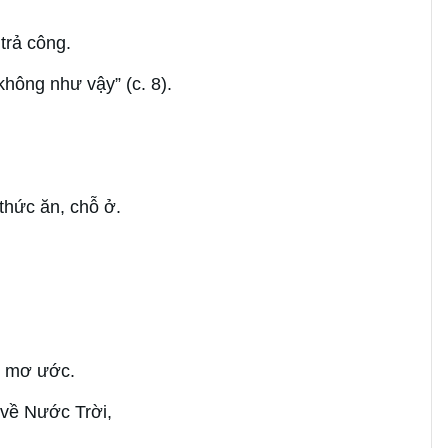
trả công.
hông như vậy” (c. 8).
thức ăn, chỗ ở.
y mơ ước.
 về Nước Trời,