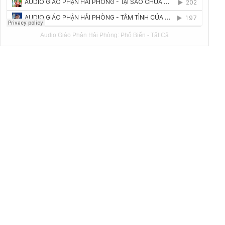
Audio Giáo Phận Hải Phòng:
Phổ Biến
-
Tất Cả