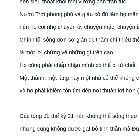
nên siêu thoát khỏi mọi vướng bận trần tục.
Nước Trời phong phú và giàu có đủ làm họ mãn
nên họ coi nhẹ chuyện ở, chuyện mặc, chuyện 
Chính lối sống đơn sơ giản dị, thậm chí thiếu th
là một lời chứng về những gì trên cao.
Họ cũng phải chấp nhận mình có thể bị từ chối,
Một thành, một làng hay một nhà có thể không 
và họ phải khiêm tốn tìm đến nơi thuận lợi hơn (
Các tông đồ thế kỷ 21 hẳn không thể sống theo 
nhưng cũng không được gạt bỏ tinh thần mà Đứ