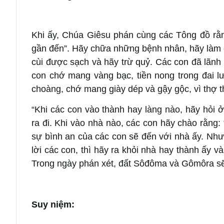
Khi ấy, Chúa Giêsu phán cùng các Tông đồ rằn
gần đến”. Hãy chữa những bệnh nhân, hãy làm c
cùi được sạch và hãy trừ quỷ. Các con đã lãn
con chớ mang vàng bạc, tiền nong trong đai l
choàng, chớ mang giày dép và gậy gộc, vì thợ t
“Khi các con vào thành hay làng nào, hãy hỏi ở 
ra đi. Khi vào nhà nào, các con hãy chào rằng:
sự bình an của các con sẽ đến với nhà ấy. Như
lời các con, thì hãy ra khỏi nhà hay thành ấy và
Trong ngày phán xét, đất Sôđôma và Gômôra sẽ
Suy niệm: