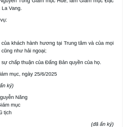
, Nguyên Tổng Giám mục Huế, làm Giám mục Đặc
c La Vang.
vụ:
ợ của khách hành hương tại Trung tâm và của mọi
 cũng như hải ngoại;
ới sự chấp thuận của Đấng Bản quyền của họ.
iám mục, ngày 25/6/2025
ấn ký
)
Nguyễn Năng
Giám mục
 tịch
(đã ấn ký)