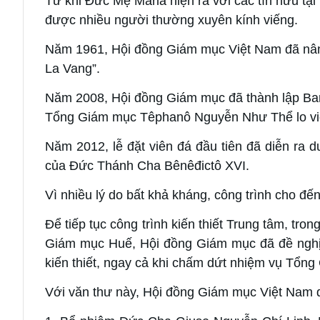
Từ khi Đức Mẹ Maria hiện ra với các tín hữu tại
được nhiều người thường xuyên kính viếng.
Năm 1961, Hội đồng Giám mục Việt Nam đã nâng
La Vang”.
Năm 2008, Hội đồng Giám mục đã thành lập Ban
Tổng Giám mục Têphanô Nguyễn Như Thể lo việ
Năm 2012, lễ đặt viên đá đầu tiên đã diễn ra 
của Đức Thánh Cha Bênêđictô XVI.
Vì nhiều lý do bất khả kháng, công trình cho đ
Để tiếp tục công trình kiến thiết Trung tâm, tro
Giám mục Huế, Hội đồng Giám mục đã đề nghị
kiến thiết, ngay cả khi chấm dứt nhiệm vụ Tổn
Với văn thư này, Hội đồng Giám mục Việt Nam q