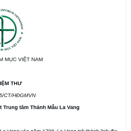
M MỤC VIỆT NAM
IỆM THƯ
25/CT/HĐGMVN
ết Trung tâm Thánh Mẫu La Vang