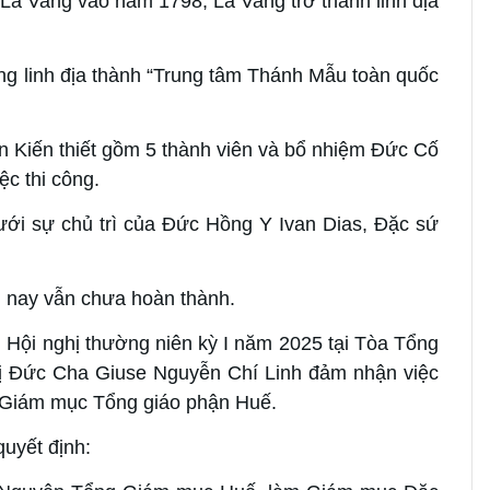
 La Vang vào năm 1798, La Vang trở thành linh địa
 linh địa thành “Trung tâm Thánh Mẫu toàn quốc
 Kiến thiết gồm 5 thành viên và bổ nhiệm Đức Cố
c thi công.
dưới sự chủ trì của Đức Hồng Y Ivan Dias, Đặc sứ
ến nay vẫn chưa hoàn thành.
ng Hội nghị thường niên kỳ I năm 2025 tại Tòa Tổng
 Đức Cha Giuse Nguyễn Chí Linh đảm nhận việc
g Giám mục Tổng giáo phận Huế.
uyết định: