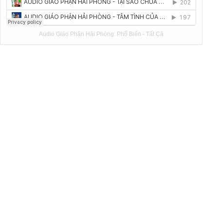
Audio Giáo Phận Hải Phòng:
Phổ Biến
-
Tất Cả