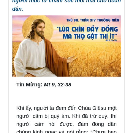
người mục tử chăm sóc mọi mặt cho đoàn
dân.
Tin Mừng:
Mt 9, 32-38
Khi ấy, người ta đem đến Chúa Giêsu một
người câm bị quỷ ám. Khi đã trừ quỷ, thì
người câm nói được, đám đông dân
chúng kinh ngạc và nói rằng: “Chưa bao