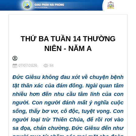
Lời Chúa Hàng Ngày
THỨ BA TUẦN 14 THƯỜNG
NIÊN - NĂM A
Chia sẻ
07/07/2026
84
Đức Giêsu không đau xót về chuyện bệnh
tật thân xác của đám đông. Ngài quan tâm
nhiều hơn đến nhu cầu tâm linh của con
người. Con người đánh mất ý nghĩa cuộc
sống, thấy bơ vơ, cô độc, tuyệt vọng. Con
người loại trừ Thiên Chúa, để rồi rơi vào
sa đọa, chán chường. Đức Giêsu đến như