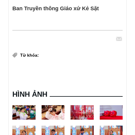
Ban Truyền thông Giáo xứ Kẻ Sặt
Chia sẻ
Từ khóa:
giáo xứ Kẻ sặt
Xứ đoàn Maria Goretti_Gx. Kẻ Sặt
HÌNH ẢNH