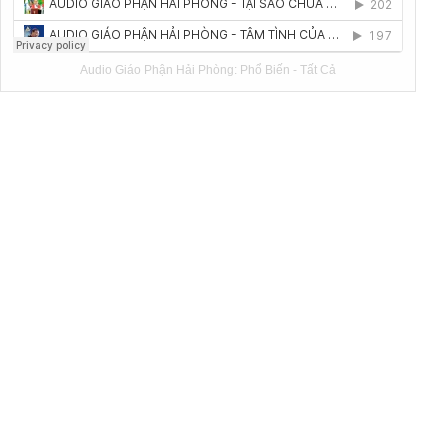
Audio Giáo Phận Hải Phòng:
Phổ Biến
-
Tất Cả