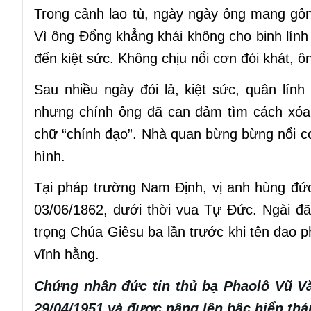
Trong cảnh lao tù, ngày ngày ông mang gô
Vì ông Đổng khẳng khái không cho binh lính 
đến kiệt sức. Không chịu nổi cơn đói khát, 
Sau nhiều ngày đói lả, kiệt sức, quân lín
nhưng chính ông đã can đảm tìm cách xóa 
chữ “chính đạo”. Nhà quan bừng bừng nổi cơ
hình.
Tại pháp trường Nam Định, vị anh hùng đức
03/06/1862, dưới thời vua Tự Đức. Ngài đã
trọng Chúa Giêsu ba lần trước khi tên đao p
vĩnh hằng.
Chứng nhân đức tin thủ bạ Phaolô Vũ 
29/04/1951 và được nâng lên bậc hiển thá