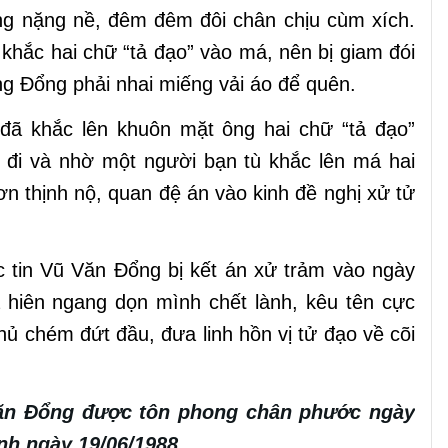
ng nặng nề, đêm đêm đôi chân chịu cùm xích.
khắc hai chữ “tả đạo” vào má, nên bị giam đói
ông Đổng phải nhai miếng vải áo để quên.
h đã khắc lên khuôn mặt ông hai chữ “tả đạo”
đi và nhờ một người bạn tù khắc lên má hai
n thịnh nộ, quan đệ án vào kinh đề nghị xử tử
 tin Vũ Văn Đổng bị kết án xử trảm vào ngày
 hiên ngang dọn mình chết lành, kêu tên cực
hủ chém đứt đầu, đưa linh hồn vị tử đạo về cõi
Văn Ðổng được tôn phong chân phước ngày
nh ngày 19/06/1988.