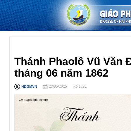
Gương Thánh Nhân
Thánh Phaolô Vũ Văn Đ
tháng 06 năm 1862
HĐGMVN
23/05/2025
1231