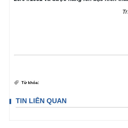
Tr
Chia sẻ
Thánh Phaolô Vũ Văn Đổng
Từ khóa:
TIN LIÊN QUAN