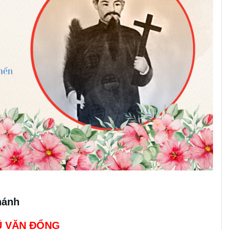
hánh
Ũ VĂN ĐỔNG