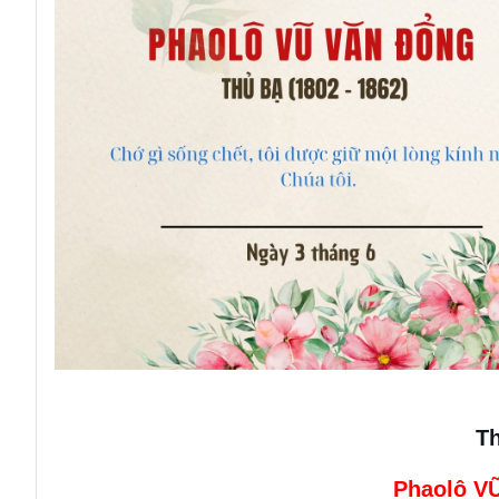
T
Phaolô V