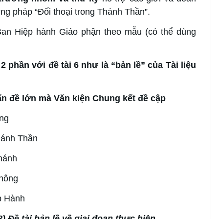
ương pháp “Đối thoại trong Thánh Thần”.
Ban Hiệp hành Giáo phận theo mẫu (có thể dùng
2 phần với đề tài 6 như là “bản lề” của Tài liệu
 vấn đề lớn mà Văn kiện Chung kết đề cập
ảng
hánh Thần
hánh
Thông
p Hành
8)
Đề tài bản lề về giai đoạn thực hiện