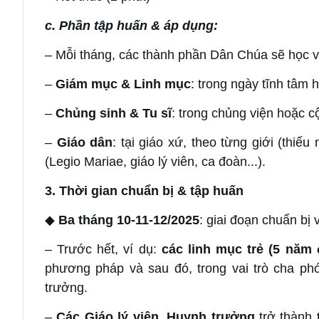
c. Phần tập huấn & áp dụng:
– Mỗi tháng, các thành phần Dân Chúa sẽ học v
–
Giám mục & Linh mục
: trong ngày tĩnh tâm 
–
Chủng sinh & Tu sĩ
: trong chủng viện hoặc cộ
–
Giáo dân
: tại giáo xứ, theo từng giới (thiếu
(Legio Mariae, giáo lý viên, ca đoàn...).
3. Thời gian chuẩn bị & tập huấn
◆
Ba tháng 10-11-12/2025
: giai đoạn chuẩn bị 
– Trước hết, ví dụ:
các linh mục trẻ (5 năm 
phương pháp và sau đó, trong vai trò cha phó
trưởng.
–
Các Giáo lý viên, Huynh trưởng
trở thành