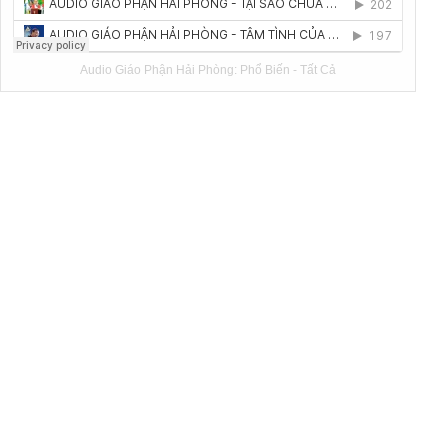
Audio Giáo Phận Hải Phòng:
Phổ Biến
-
Tất Cả