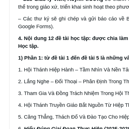
thể trong giáo xứ, triển khai sinh hoạt theo ph
– Các thư ký sẽ ghi chép và gửi báo cáo về 
Google Forms).
4. Nội dung 12 đề tài học tập: được chia làm 
Học tập.
1) Phần 1: từ đề tài 1 đến đề tài 5 là những
1. Hội Thánh Hiệp Hành – Tầm Nhìn Và Nền T
2. Lắng Nghe – Đối Thoại – Phân Định Trong T
3. Tham Gia Và Đồng Trách Nhiệm Trong Hội T
4. Hội Thánh Truyền Giáo Bắt Nguồn Từ Hiệp 
5. Căng Thẳng, Thách Đố Và Đào Tạo Cho Hiệ
6.
Hiểu Đúng Giai Đoạn Thực Hiện (2025-202