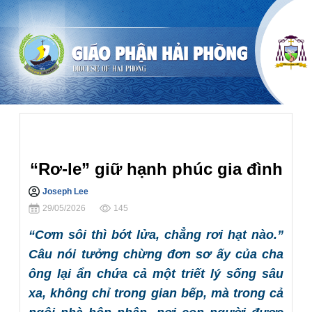
Hôn nhân Gia đình
“Rơ-le” giữ hạnh phúc gia đình
Joseph Lee
Chia sẻ
29/05/2026
145
“Cơm sôi thì bớt lửa, chẳng rơi hạt nào.”
Câu nói tưởng chừng đơn sơ ấy của cha
ông lại ẩn chứa cả một triết lý sống sâu
xa, không chỉ trong gian bếp, mà trong cả