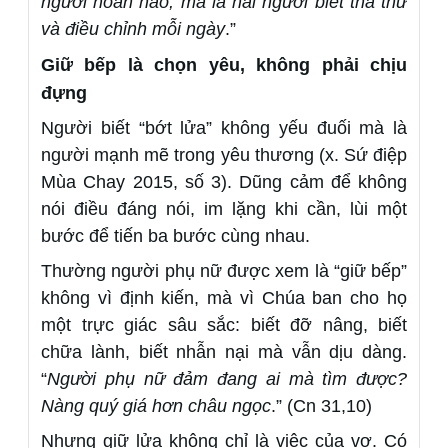
người hoàn hảo, mà là hai người biết tha thứ
và điều chỉnh mỗi ngày
.”
Giữ bếp là chọn yêu, không phải chịu
đựng
Người biết “bớt lửa” không yếu đuối mà là
người mạnh mẽ trong yêu thương (x. Sứ điệp
Mùa Chay 2015, số 3). Dũng cảm để không
nói điều đáng nói, im lặng khi cần, lùi một
bước để tiến ba bước cùng nhau.
Thường người phụ nữ được xem là “giữ bếp”
không vì định kiến, mà vì Chúa ban cho họ
một trực giác sâu sắc: biết đỡ nâng, biết
chữa lành, biết nhẫn nại mà vẫn dịu dàng.
“
Người phụ nữ đảm đang ai mà tìm được?
Nàng quý giá hơn châu ngọc
.” (Cn 31,10)
Nhưng giữ lửa không chỉ là việc của vợ. Có