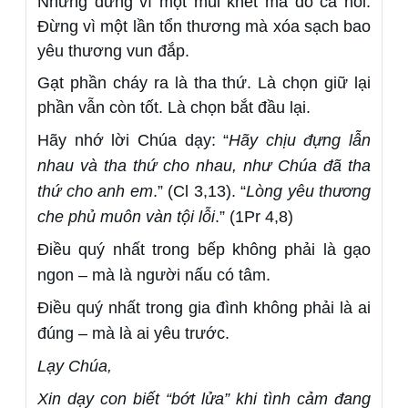
Nhưng đừng vì một mùi khét mà đổ cả nồi.
Đừng vì một lần tổn thương mà xóa sạch bao
yêu thương vun đắp.
Gạt phần cháy ra là tha thứ. Là chọn giữ lại
phần vẫn còn tốt.
Là chọn bắt đầu lại.
Hãy nhớ lời Chúa dạy: “
Hãy chịu đựng lẫn
nhau và tha thứ cho nhau, như Chúa đã tha
thứ cho anh em
.” (Cl 3,13). “
Lòng yêu thương
che phủ muôn vàn tội lỗi
.” (1Pr 4,8)
Điều quý nhất trong bếp không phải là gạo
ngon – mà là người nấu có tâm.
Điều quý nhất trong gia đình không phải là ai
đúng – mà là ai yêu trước.
Lạy Chúa,
Xin dạy con biết “bớt lửa” khi tình cảm đang