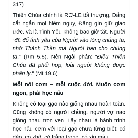
317)
Thiên Chúa chính là RƠ-LE tối thượng, Đấng
cắt ngắn mọi hiểm nguy, Đấng gìn giữ giao
ước, và là Tình Yêu không bao giờ tắt. Người
“
đã đổ tình yêu của Người vào lòng chúng ta,
nhờ Thánh Thần mà Người ban cho chúng
ta
.” (Rm 5,5). Nên Ngài phán: “
Điều Thiên
Chúa đã phối hợp, loài người không được
phân ly
.” (Mt 19,6)
Mỗi nồi cơm – mỗi cuộc đời. Muốn cơm
ngon, phải học nấu
Không có loại gạo nào giống nhau hoàn toàn.
Cũng không có người chồng, người vợ nào
giống nhau trọn vẹn. Lấy nhau là hành trình
học nấu cơm với loại gạo chưa từng biết: có
dẻo, có khô, có trắng trong, có xỉn màu.