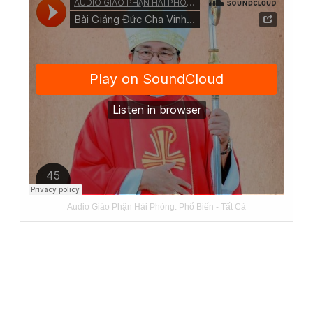
Audio Giáo Phận Hải Phòng:
Phổ Biến
-
Tất Cả