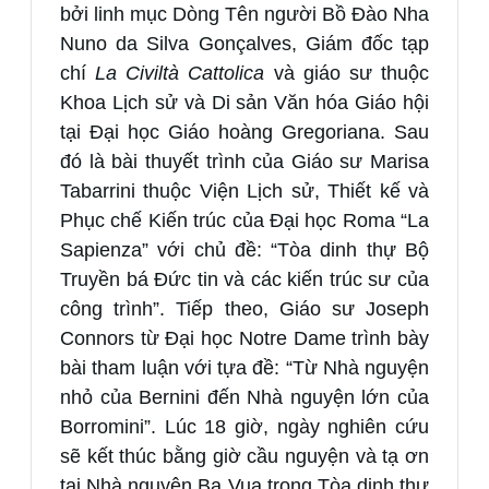
bởi linh mục Dòng Tên người Bồ Đào Nha
Nuno da Silva Gonçalves, Giám đốc tạp
chí
La Civiltà Cattolica
và giáo sư thuộc
Khoa Lịch sử và Di sản Văn hóa Giáo hội
tại Đại học Giáo hoàng Gregoriana. Sau
đó là bài thuyết trình của Giáo sư Marisa
Tabarrini thuộc Viện Lịch sử, Thiết kế và
Phục chế Kiến trúc của Đại học Roma “La
Sapienza” với chủ đề: “Tòa dinh thự Bộ
Truyền bá Đức tin và các kiến trúc sư của
công trình”. Tiếp theo, Giáo sư Joseph
Connors từ Đại học Notre Dame trình bày
bài tham luận với tựa đề: “Từ Nhà nguyện
nhỏ của Bernini đến Nhà nguyện lớn của
Borromini”. Lúc 18 giờ, ngày nghiên cứu
sẽ kết thúc bằng giờ cầu nguyện và tạ ơn
tại Nhà nguyện Ba Vua trong Tòa dinh thự