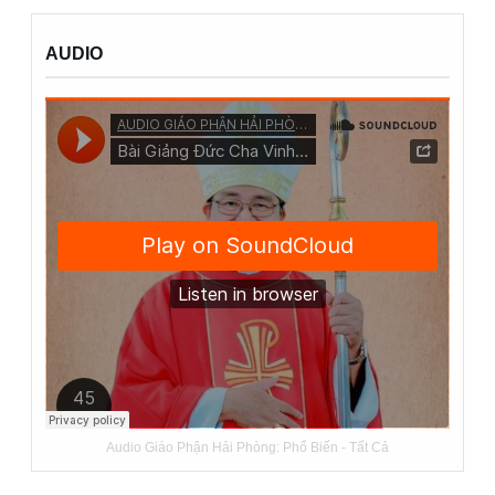
AUDIO
Audio Giáo Phận Hải Phòng:
Phổ Biến
-
Tất Cả