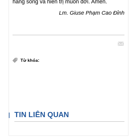
hằng sống và hiển trị muôn đời. Amen.
Lm. Giuse Phạm Cao Đỉnh
Chia sẻ
Từ khóa:
Lm. Giuse Phạm Cao Đỉnh
Tuyển tập Lời nguyện Giáo dân 2026
Lễ Mình và Máu Thánh Chúa Kitô năm A
TIN LIÊN QUAN