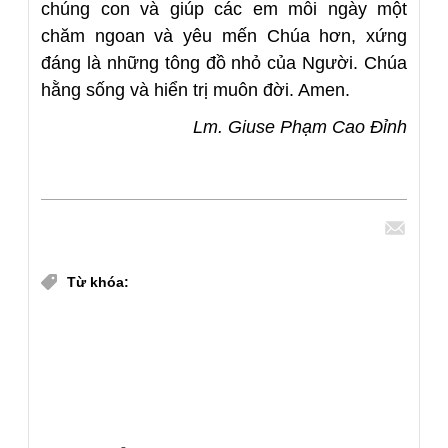
chúng con và giúp các em mỗi ngày một
chăm ngoan và yêu mến Chúa hơn, xứng
đáng là những tông đồ nhỏ của Người. Chúa
hằng sống và hiển trị muôn đời. Amen.
Lm. Giuse Phạm Cao Đỉnh
Chia sẻ
Từ khóa:
Lm. Giuse Phạm Cao Đỉnh
Tuyển tập Lời nguyện Giáo dân 2026
Chúa nhật X Thường niên năm A