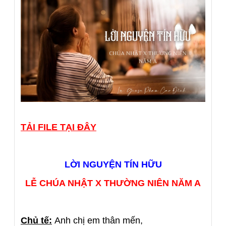
TẢI FILE TẠI ĐÂY
LỜI NGUYỆN TÍN HỮU
LỄ CHÚA NHẬT X THƯỜNG NIÊN NĂM A
Chủ tế:
Anh chị em thân mến,