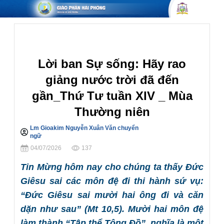
Lời Chúa Hàng Ngày
Lời ban Sự sống: Hãy rao
giảng nước trời đã đến
gần_Thứ Tư tuần XIV _ Mùa
Thường niên
Lm Gioakim Nguyễn Xuân Văn chuyển
Chia sẻ
ngữ
04/07/2026
137
Tin Mừng hôm nay cho chúng ta thấy Đức
Giêsu sai các môn đệ đi thi hành sứ vụ:
“Đức Giêsu sai mười hai ông đi và căn
dặn như sau” (Mt 10,5). Mười hai môn đệ
làm thành “Tập thể Tông Đồ”, nghĩa là một