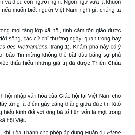
n và điều con người nghĩ. Ngôn ngữ vừa là khuôn
, nếu muốn biết người Việt Nam nghĩ gì, chúng ta
ong mọi tầng lớp xã hội, tình cảm tôn giáo được
ời sống, các cử chỉ thường ngày, quan trọng hay
ses des Vietnamiens,
trang 1). Khám phá này có ý
oan báo Tin mừng không thể bắt đầu bằng sự phủ
việc thấu hiểu những giá trị đã được Thiên Chúa
nh hội nhập văn hóa của Giáo hội tại Việt Nam cho
 đây từng là điểm gây căng thẳng giữa đức tin Kitô
 hiếu kính đối với ông bà tổ tiên vốn là một trong
xã hội Việt.
4, khi Tòa Thánh cho phép áp dụng Huấn dụ
Plane