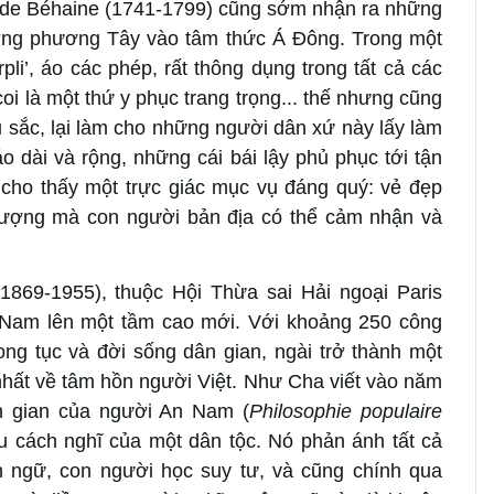
 de Béhaine (1741-1799) cũng sớm nhận ra những
ượng phương Tây vào tâm thức Á Đông. Trong một
rpli’, áo các phép, rất thông dụng trong tất cả các
oi là một thứ y phục trang trọng... thế nhưng cũng
 sắc, lại làm cho những người dân xứ này lấy làm
o dài và rộng, những cái bái lậy phủ phục tới tận
 cho thấy một trực giác mục vụ đáng quý: vẻ đẹp
tượng mà con người bản địa có thể cảm nhận và
1869-1955), thuộc Hội Thừa sai Hải ngoại Paris
t Nam lên một tầm cao mới. Với khoảng 250 công
ng tục và đời sống dân gian, ngài trở thành một
hất về tâm hồn người Việt. Như Cha viết vào năm
ân gian của người An Nam (
Philosophie populaire
u cách nghĩ của một dân tộc. Nó phản ánh tất cả
 ngữ, con người học suy tư, và cũng chính qua