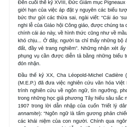
Đến cuối thế kỷ XVIII, Đức Giám mục Pigneaux
giới hạn của việc áp đặt y nguyên các biểu t
bức thư gửi các thừa sai, ngài viết: “Cái áo ‘su
nghi lễ của Giáo hội Công giáo, được chúng ta c
chính cái áo này, về hình thức cũng như về mầu
khó chịu... Ở đây, người ta chỉ thấy những bộ á
đất, đầy vẻ trang nghiêm”. Những nhận xét ấy
phụng vụ cần được diễn tả bằng những biểu 
đón nhận.
Đầu thế kỷ XX, Cha Léopold-Michel Cadière (
(M.E.P.) đã đưa việc nghiên cứu văn hóa Việ
trình nghiên cứu về ngôn ngữ, tín ngưỡng, pho
trong những học giả phương Tây hiểu sâu sắc n
1907 trong lời dẫn nhập của cuốn Triết lý d
annamite
): “Ngôn ngữ là tấm gương phản chiế
các khái niệm của con người. Chính qua ngôn