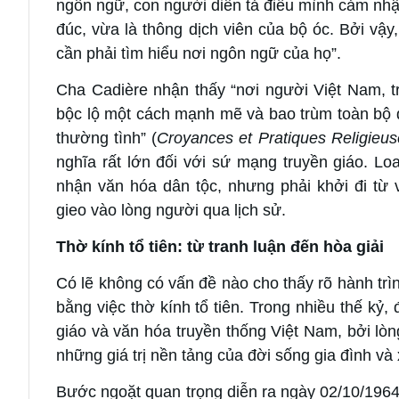
ngôn ngữ, con người diễn tả điều mình cảm nhậ
đúc, vừa là thông dịch viên của bộ óc. Bởi vậy
cần phải tìm hiểu nơi ngôn ngữ của họ”.
Cha Cadière nhận thấy “nơi người Việt Nam, tr
bộc lộ một cách mạnh mẽ và bao trùm toàn bộ đ
thường tình” (
Croyances et Pratiques Religieu
nghĩa rất lớn đối với sứ mạng truyền giáo. L
nhận văn hóa dân tộc, nhưng phải khởi đi từ 
gieo vào lòng người qua lịch sử.
Thờ kính tổ tiên: từ tranh luận đến hòa giải
Có lẽ không có vấn đề nào cho thấy rõ hành trì
bằng việc thờ kính tổ tiên. Trong nhiều thế kỷ,
giáo và văn hóa truyền thống Việt Nam, bởi lòng
những giá trị nền tảng của đời sống gia đình và 
Bước ngoặt quan trọng diễn ra ngày 02/10/196