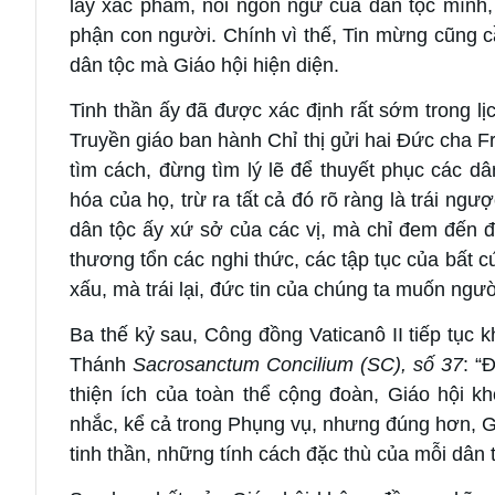
lấy xác phàm, nói ngôn ngữ của dân tộc mình,
phận con người. Chính vì thế, Tin mừng cũng c
dân tộc mà Giáo hội hiện diện.
Tinh thần ấy đã được xác định rất sớm trong lị
Truyền giáo ban hành Chỉ thị gửi hai Đức cha Fr
tìm cách, đừng tìm lý lẽ để thuyết phục các dâ
hóa của họ, trừ ra tất cả đó rõ ràng là trái ngư
dân tộc ấy xứ sở của các vị, mà chỉ đem đến đ
thương tổn các nghi thức, các tập tục của bất cứ
xấu, mà trái lại, đức tin của chúng ta muốn ngườ
Ba thế kỷ sau, Công đồng Vaticanô II tiếp tục
Thánh
Sacrosanctum Concilium (SC), số 37
: “
thiện ích của toàn thể cộng đoàn, Giáo hội 
nhắc, kể cả trong Phụng vụ, nhưng đúng hơn, G
tinh thần, những tính cách đặc thù của mỗi dân t