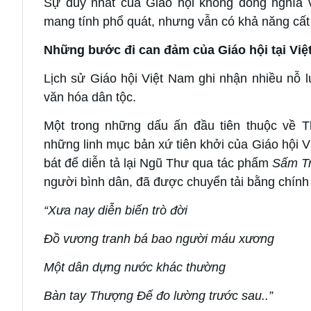
Sự duy nhất của Giáo hội không đồng nghĩa v
mang tính phổ quát, nhưng vẫn có khả năng cất
Những bước đi can đảm của Giáo hội tại Vi
Lịch sử Giáo hội Việt Nam ghi nhận nhiều nỗ lự
văn hóa dân tộc.
Một trong những dấu ấn đầu tiên thuộc về T
những linh mục bản xứ tiên khởi của Giáo hội Vi
bát để diễn tả lại Ngũ Thư qua tác phẩm
Sấm T
người bình dân, đã được chuyển tải bằng chính
“Xưa nay diễn biến trò đời
Đồ vương tranh bá bao người máu xương
Một dân dựng nước khác thường
Bàn tay Thượng Đế đo lường trước sau..”