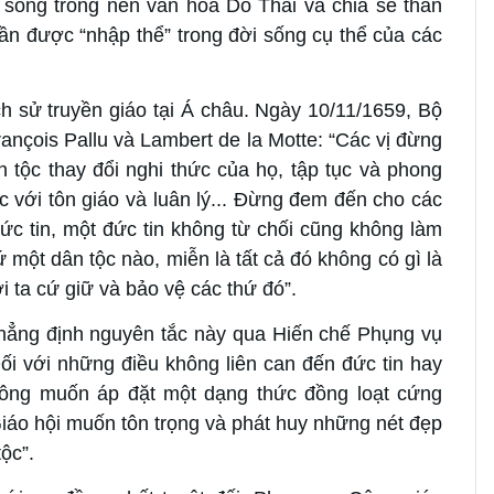
 sống trong nền văn hóa Do Thái và chia sẻ thân
ần được “nhập thể” trong đời sống cụ thể của các
ch sử truyền giáo tại Á châu. Ngày 10/11/1659, Bộ
ançois Pallu và Lambert de la Motte: “Các vị đừng
n tộc thay đổi nghi thức của họ, tập tục và phong
ợc với tôn giáo và luân lý... Đừng đem đến cho các
ức tin, một đức tin không từ chối cũng không làm
 một dân tộc nào, miễn là tất cả đó không có gì là
i ta cứ giữ và bảo vệ các thứ đó”.
 khẳng định nguyên tắc này qua Hiến chế Phụng vụ
Đối với những điều không liên can đến đức tin hay
không muốn áp đặt một dạng thức đồng loạt cứng
iáo hội muốn tôn trọng và phát huy những nét đẹp
ộc”.