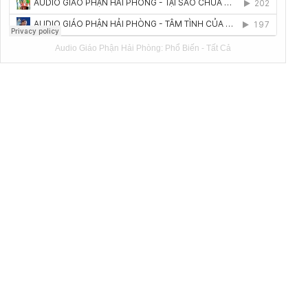
Audio Giáo Phận Hải Phòng:
Phổ Biến
-
Tất Cả