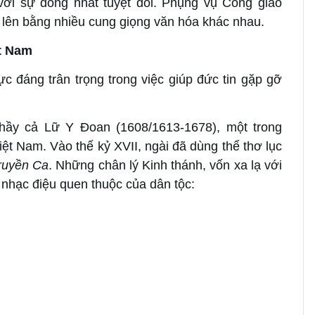
ới sự đồng nhất tuyệt đối. Phụng vụ Công giáo
 lên bằng nhiều cung giọng văn hóa khác nhau.
ệt Nam
c đáng trân trọng trong việc giúp đức tin gặp gỡ
hầy cả Lữ Y Đoan (1608/1613-1678), một trong
ệt Nam. Vào thế kỷ XVII, ngài đã dùng thể thơ lục
ruyền Ca
. Những chân lý Kinh thánh, vốn xa lạ với
 nhạc điệu quen thuộc của dân tộc: