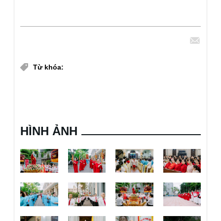
Chia sẻ
Từ khóa:
Giáo xứ Chính Tòa mừng bổn mạng
giáo xứ chính tòa
HÌNH ẢNH