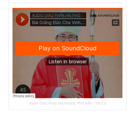
Audio Giáo Phận Hải Phòng:
Phổ Biến
-
Tất Cả