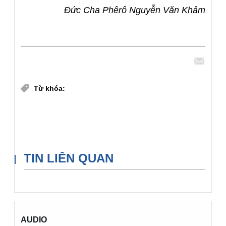
Đức Cha Phêrô Nguyễn Văn Khảm
Chia sẻ
Từ khóa:
Gia đình cầu nguyện với Lời Chúa
Gia Đình
Suy Niệm Hàng Ngày
TIN LIÊN QUAN
AUDIO