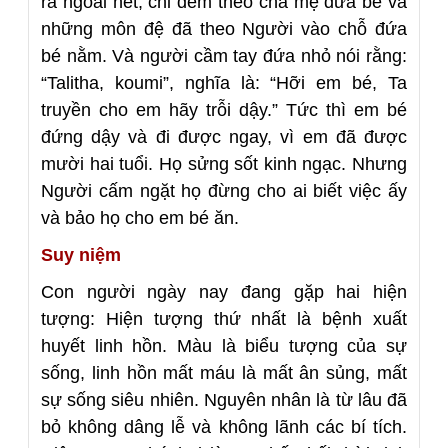
ra ngoài hết, chỉ đem theo cha mẹ đứa bé và
những môn đệ đã theo Người vào chỗ đứa
bé nằm. Và người cầm tay đứa nhỏ nói rằng:
“Talitha, koumi”, nghĩa là: “Hỡi em bé, Ta
truyền cho em hãy trỗi dậy.” Tức thì em bé
đứng dậy và đi được ngay, vì em đã được
mười hai tuổi. Họ sửng sốt kinh ngạc. Nhưng
Người cấm ngặt họ đừng cho ai biết việc ấy
và bảo họ cho em bé ăn.
Suy niệm
Con người ngày nay đang gặp hai hiện
tượng: Hiện tượng thứ nhất là bệnh xuất
huyết linh hồn. Màu là biểu tượng của sự
sống, linh hồn mất máu là mất ân sủng, mất
sự sống siêu nhiên. Nguyên nhân là từ lâu đã
bỏ không dâng lễ và không lãnh các bí tích.