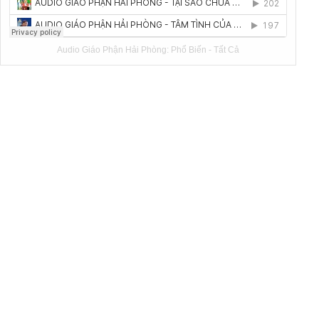
Audio Giáo Phận Hải Phòng:
Phổ Biến
-
Tất Cả