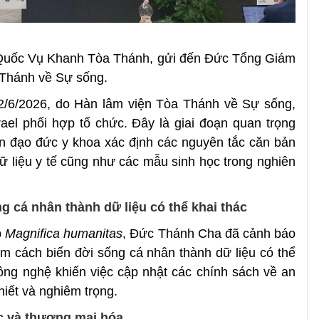
, Quốc Vụ Khanh Tòa Thánh, gửi đến Đức Tổng Giám
 Thánh về Sự sống.
 2/6/2026, do Hàn lâm viện Tòa Thánh về Sự sống,
ael phối hợp tổ chức. Đây là giai đoạn quan trọng
iện đạo đức y khoa xác định các nguyên tắc căn bản
dữ liệu y tế cũng như các mẫu sinh học trong nghiên
g cá nhân thành dữ liệu có thể khai thác
p
Magnifica humanitas
, Đức Thánh Cha đã cảnh báo
ìm cách biến đời sống cá nhân thành dữ liệu có thể
 công nghệ khiến việc cập nhật các chính sách về an
hiết và nghiêm trọng.
ác và thương mại hóa