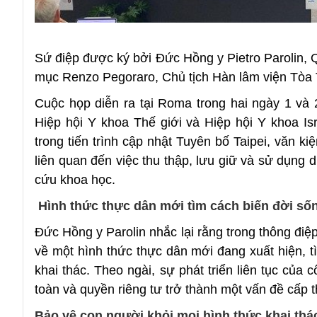
Sứ điệp được ký bởi Đức Hồng y Pietro Parolin
mục Renzo Pegoraro, Chủ tịch Hàn lâm viện Tòa
Cuộc họp diễn ra tại Roma trong hai ngày 1 và
Hiệp hội Y khoa Thế giới và Hiệp hội Y khoa Isr
trong tiến trình cập nhật Tuyên bố Taipei, văn k
liên quan đến việc thu thập, lưu giữ và sử dụng 
cứu khoa học.
Hình thức thực dân mới tìm cách biến đời sốn
Đức Hồng y Parolin nhắc lại rằng trong thông điệ
về một hình thức thực dân mới đang xuất hiện, t
khai thác. Theo ngài, sự phát triển liên tục của
toàn và quyền riêng tư trở thành một vấn đề cấp t
Bảo vệ con người khỏi mọi hình thức khai th