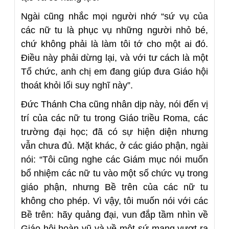
Ngài cũng nhắc mọi người nhớ “sứ vụ của
các nữ tu là phục vụ những người nhỏ bé,
chứ không phải là làm tôi tớ cho một ai đó.
Điều này phải dừng lại, và với tư cách là một
Tổ chức, anh chị em đang giúp đưa Giáo hội
thoát khỏi lối suy nghĩ này”.
Đức Thánh Cha cũng nhân dịp này, nói đến vị
trí của các nữ tu trong Giáo triều Roma, các
trường đại học; đã có sự hiện diện nhưng
vẫn chưa đủ. Mặt khác, ở các giáo phận, ngài
nói: “Tôi cũng nghe các Giám mục nói muốn
bổ nhiệm các nữ tu vào một số chức vụ trong
giáo phận, nhưng Bề trên của các nữ tu
không cho phép. Vì vậy, tôi muốn nói với các
Bề trên: hãy quảng đại, vun đắp tầm nhìn về
Giáo hội hoàn vũ và về một sứ mạng vượt ra