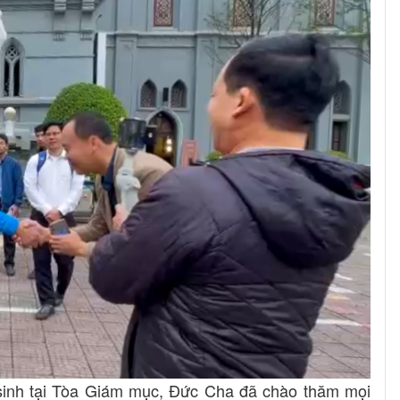
sinh tại Tòa Giám mục, Đức Cha đã chào thăm mọi