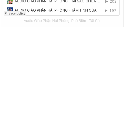
Audio Giáo Phận Hải Phòng:
Phổ Biến
-
Tất Cả