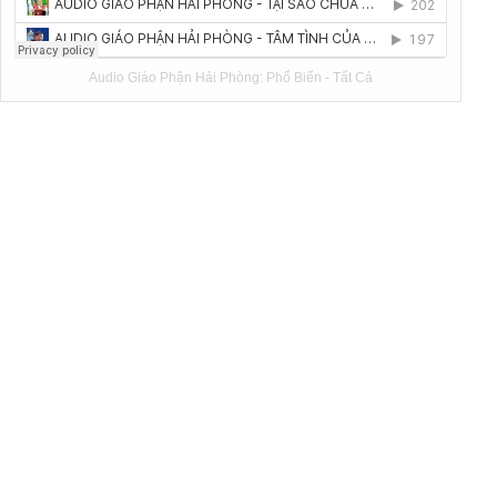
Audio Giáo Phận Hải Phòng:
Phổ Biến
-
Tất Cả