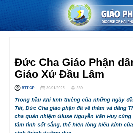
Giáo Xứ
Đức Cha Giáo Phận dân
Giáo Xứ Đầu Lâm
BTT GP
30/01/2025
889
Trong bầu khí linh thiêng của những ngày đ
Tết, Đức Cha giáo phận đã về thăm và dâng Th
cha quản nhiệm Giuse Nguyễn Văn Huy cùng qu
tâm tình sốt sắng, thể hiện lòng hiếu kính củ