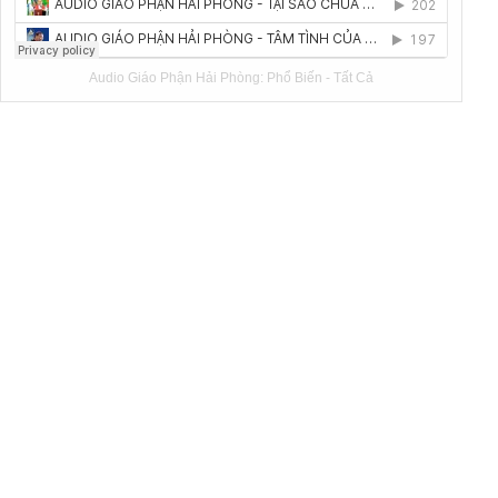
Audio Giáo Phận Hải Phòng:
Phổ Biến
-
Tất Cả