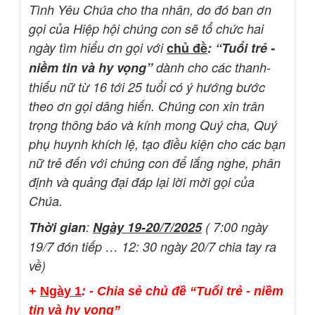
Tình Yêu Chúa cho tha nhân, do đó ban ơn
gọi của Hiệp hội chúng con sẽ tổ chức hai
ngày tìm hiểu ơn gọi với
chủ đề
: “Tuổi trẻ -
niềm tin và hy vọng”
dành cho các thanh-
thiếu nữ từ 16 tới 25 tuổi có ý hướng bước
theo ơn gọi dâng hiến. Chúng con xin trân
trọng thông báo và kính mong Quý cha, Quý
phụ huynh khích lệ, tạo điều kiện cho các bạn
nữ trẻ đến với chúng con để lắng nghe, phân
định và quảng đại đáp lại lời mời gọi của
Chúa.
Thời gian
:
Ngày 19-20/7/2025
( 7:00 ngày
19/7 đón tiếp … 12: 30 ngày 20/7 chia tay ra
về)
+
Ngày 1
: - Chia sẻ chủ đề “Tuổi trẻ - niềm
tin và hy vọng”