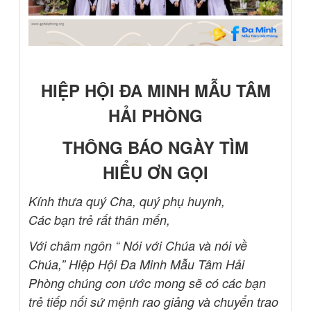
HIỆP HỘI ĐA MINH MẪU TÂM
HẢI PHÒNG
THÔNG BÁO NGÀY TÌM
HI
Ể
U
Ơ
N G
Ọ
I
Kính thưa quý Cha, quý phụ huynh,
Các bạn trẻ rất thân mến,
Với châm ngôn “ Nói với Chúa và nói về
Chúa,” Hiệp Hội Đa Minh Mẫu Tâm Hải
Phòng chúng con ước mong sẽ có các bạn
trẻ tiếp nối sứ mệnh rao giảng và chuyển trao