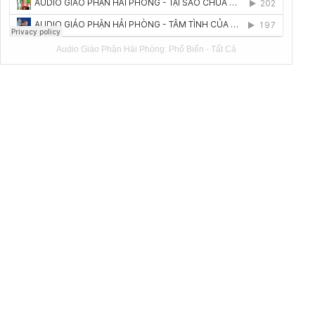
Audio Giáo Phận Hải Phòng:
Phổ Biến
-
Tất Cả