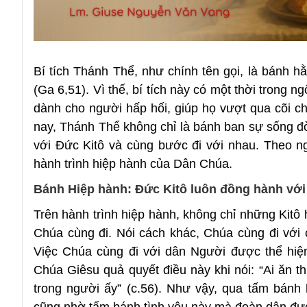
Bí tích Thánh Thể, như chính tên gọi, là bánh 
(Ga 6,51). Vì thế, bí tích này có một thời trong 
dành cho người hấp hối, giúp họ vượt qua cõi ch
nay, Thánh Thể không chỉ là bánh ban sự sống đ
với Đức Kitô và cùng bước đi với nhau. Theo n
hành trình hiệp hành của Dân Chúa.
Bánh Hiệp hành: Đức Kitô luôn đồng hành vớ
Trên hành trình hiệp hành, không chỉ những Kitô 
Chúa cùng đi. Nói cách khác, Chúa cùng đi với c
Việc Chúa cùng đi với dân Người được thể hiệ
Chúa Giêsu quả quyết điều này khi nói: “Ai ăn thịt 
trong người ấy” (c.56). Như vậy, qua tấm bánh
cũng nhờ tấm bánh tình yêu này mà đoàn dân đư