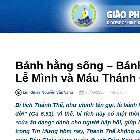
Lời Chúa Chúa Nhật
Bánh hằng sống – Bán
Lễ Mình và Máu Thánh
Lm. Giuse Nguyễn Văn Vang
05/06/2026
575
Bí tích Thánh Thể, như chính tên gọi, là bán
đời” (Ga 6,51). Vì thế, bí tích này có một t
“của ăn đàng” dành cho người hấp hối, giúp h
trong Tin Mừng hôm nay, Thánh Thể không ch