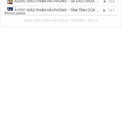
Audio Giáo Phận Hải Phòng:
Phổ Biến
-
Tất Cả