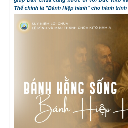
giúp Dân Chúa cùng bước đi với Đức Kitô và
Thể chính là "Bánh Hiệp hành" cho hành trình