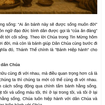
hằng sống: “Ai ăn bánh này sẽ được sống muôn đời”
ngôn ngữ đạo đức bình dân được gọi là “của ăn đàng”
ết tới cõi sống. Theo lời Chúa trong Tin Mừng hôm
ời đời, mà còn là bánh giúp Dân Chúa cùng bước đi
ghĩa đó, Thánh Thể chính là "Bánh Hiệp hành" cho
i dân Chúa
hữu cùng đi với nhau, mà điều quan trọng hơn cả là
húng ta thì chúng ta mới có thể cùng đi với nhau.
n cách sống động qua chính tấm bánh hằng sống.
tôi và uống máu tôi, thì ở lại trong tôi, và tôi ở lại
 hằng sống, Chúa luôn hiệp hành với dân Chúa và
ợc hiệp hành với Chúa.