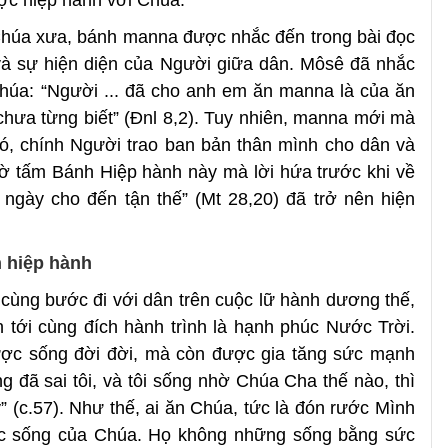
 Chúa xưa, bánh manna được nhắc đến trong bài đọc
và sự hiện diện của Người giữa dân. Môsê đã nhắc
úa: “Người ... đã cho anh em ăn manna là của ăn
hưa từng biết” (Đnl 8,2). Tuy nhiên, manna mới mà
ó, chính Người trao ban bản thân mình cho dân và
ờ tấm Bánh Hiệp hành này mà lời hứa trước khi về
ngày cho đến tận thế” (Mt 28,20) đã trở nên hiện
 hiệp hành
cùng bước đi với dân trên cuộc lữ hành dương thế,
 tới cùng đích hành trình là hạnh phúc Nước Trời.
ợc sống đời đời, mà còn được gia tăng sức mạnh
đã sai tôi, và tôi sống nhờ Chúa Cha thế nào, thì
 (c.57). Như thế, ai ăn Chúa, tức là đón rước Mình
c sống của Chúa. Họ không những sống bằng sức