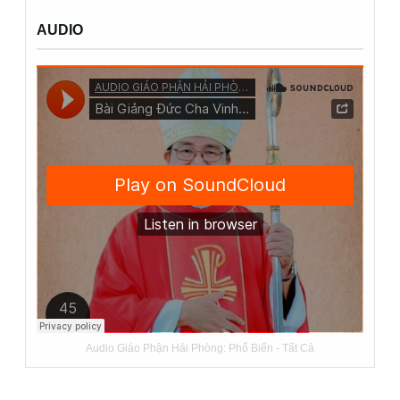
AUDIO
Audio Giáo Phận Hải Phòng:
Phổ Biến
-
Tất Cả