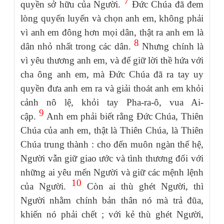
7
quyền sở hữu của Người.
Đức Chúa đã đem
lòng quyến luyến và chọn anh em, không phải
vì anh em đông hơn mọi dân, thật ra anh em là
8
dân nhỏ nhất trong các dân.
Nhưng chính là
vì yêu thương anh em, và để giữ lời thề hứa với
cha ông anh em, mà Đức Chúa đã ra tay uy
quyền đưa anh em ra và giải thoát anh em khỏi
cảnh nô lệ, khỏi tay Pha-ra-ô, vua Ai-
9
cập.
Anh em phải biết rằng Đức Chúa, Thiên
Chúa của anh em, thật là Thiên Chúa, là Thiên
Chúa trung thành : cho đến muôn ngàn thế hệ,
Người vẫn giữ giao ước và tình thương đối với
những ai yêu mến Người và giữ các mệnh lệnh
10
của Người.
Còn ai thù ghét Người, thì
Người nhằm chính bản thân nó mà trả đũa,
khiến nó phải chết ; với kẻ thù ghét Người,