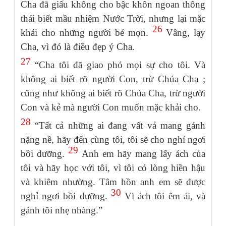
Cha đã giấu không cho bậc khôn ngoan thông
thái biết mầu nhiệm Nước Trời, nhưng lại mặc
26
khải cho những người bé mọn.
Vâng, lạy
Cha, vì đó là điều đẹp ý Cha.
27
“Cha tôi đã giao phó mọi sự cho tôi. Và
không ai biết rõ người Con, trừ Chúa Cha ;
cũng như không ai biết rõ Chúa Cha, trừ người
Con và kẻ mà người Con muốn mặc khải cho.
28
“Tất cả những ai đang vất vả mang gánh
nặng nề, hãy đến cùng tôi, tôi sẽ cho nghỉ ngơi
29
bồi dưỡng.
Anh em hãy mang lấy ách của
tôi và hãy học với tôi, vì tôi có lòng hiền hậu
và khiêm nhường. Tâm hồn anh em sẽ được
30
nghỉ ngơi bồi dưỡng.
Vì ách tôi êm ái, và
gánh tôi nhẹ nhàng.”