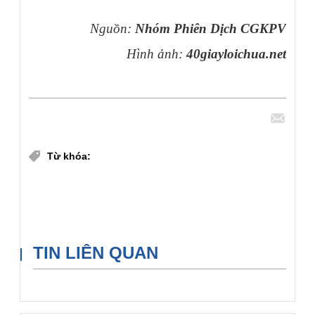
Nguồn:
Nhóm Phiên Dịch CGKPV
Hình ảnh:
40giayloichua.net
Chia sẻ
Từ khóa:
Lễ Thánh Tâm Chúa Giê-su năm A
Bài đọc năm A
Bài đọc Lễ trọng
TIN LIÊN QUAN