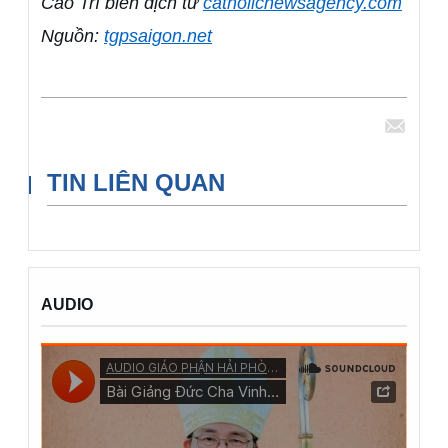
Cao Trí biên dịch từ
catholicnewsagency.com
Nguồn:
tgpsaigon.net
Chia sẻ
TIN LIÊN QUAN
AUDIO